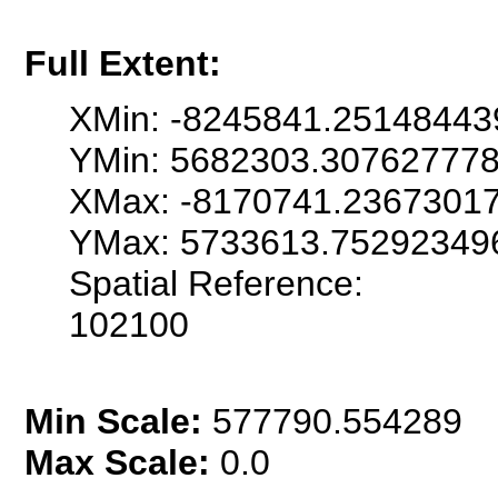
Full Extent:
XMin: -8245841.25148443
YMin: 5682303.30762777
XMax: -8170741.2367301
YMax: 5733613.75292349
Spatial Reference:
102100
Min Scale:
577790.554289
Max Scale:
0.0