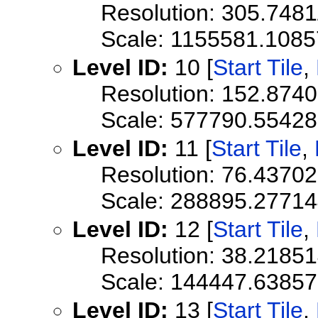
Resolution: 305.748
Scale: 1155581.108
Level ID:
10 [
Start Tile
,
Resolution: 152.874
Scale: 577790.5542
Level ID:
11 [
Start Tile
,
Resolution: 76.4370
Scale: 288895.2771
Level ID:
12 [
Start Tile
,
Resolution: 38.2185
Scale: 144447.6385
Level ID:
13 [
Start Tile
,