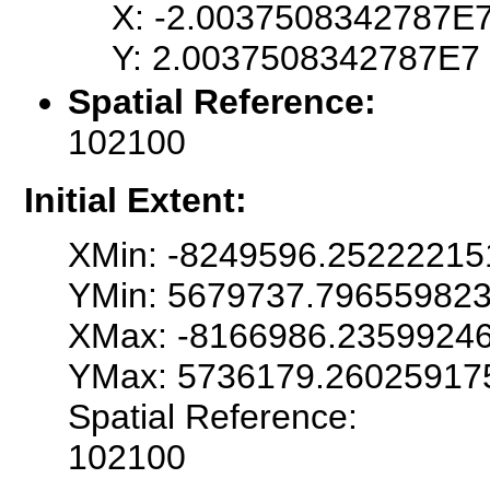
X: -2.0037508342787E
Y: 2.0037508342787E7
Spatial Reference:
102100
Initial Extent:
XMin: -8249596.25222215
YMin: 5679737.79655982
XMax: -8166986.2359924
YMax: 5736179.26025917
Spatial Reference:
102100