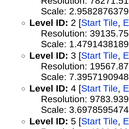
Resolution: 78271.5
Scale: 2.958287637
Level ID:
2 [
Start Tile
,
E
Resolution: 39135.7
Scale: 1.479143818
Level ID:
3 [
Start Tile
,
E
Resolution: 19567.8
Scale: 7.395719094
Level ID:
4 [
Start Tile
,
E
Resolution: 9783.93
Scale: 3.697859547
Level ID:
5 [
Start Tile
,
E