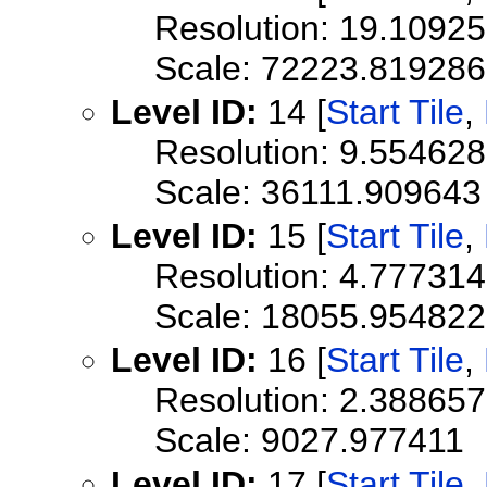
Resolution: 19.1092
Scale: 72223.819286
Level ID:
14 [
Start Tile
,
Resolution: 9.55462
Scale: 36111.909643
Level ID:
15 [
Start Tile
,
Resolution: 4.77731
Scale: 18055.954822
Level ID:
16 [
Start Tile
,
Resolution: 2.38865
Scale: 9027.977411
Level ID:
17 [
Start Tile
,