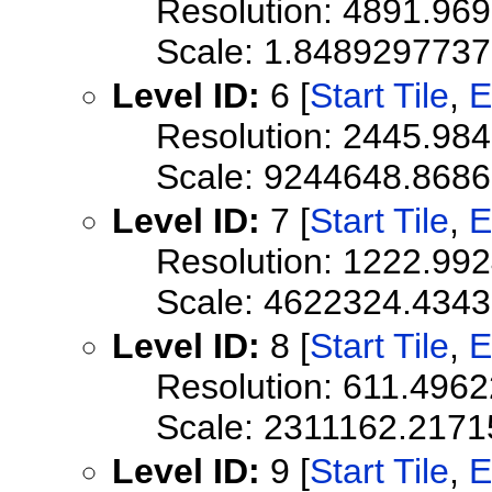
Resolution: 4891.96
Scale: 1.848929773
Level ID:
6 [
Start Tile
,
E
Resolution: 2445.98
Scale: 9244648.868
Level ID:
7 [
Start Tile
,
E
Resolution: 1222.99
Scale: 4622324.434
Level ID:
8 [
Start Tile
,
E
Resolution: 611.496
Scale: 2311162.2171
Level ID:
9 [
Start Tile
,
E