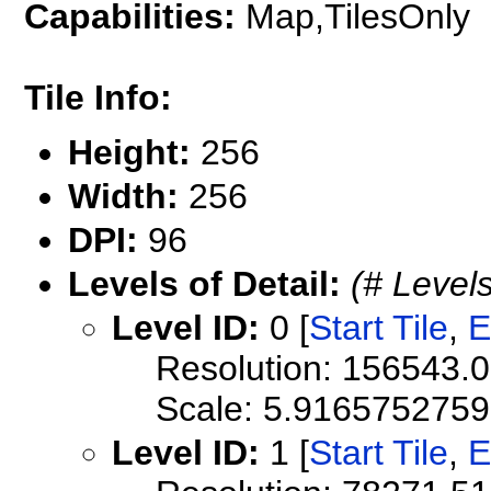
Capabilities:
Map,TilesOnly
Tile Info:
Height:
256
Width:
256
DPI:
96
Levels of Detail:
(# Levels
Level ID:
0 [
Start Tile
,
E
Resolution: 156543.
Scale: 5.916575275
Level ID:
1 [
Start Tile
,
E